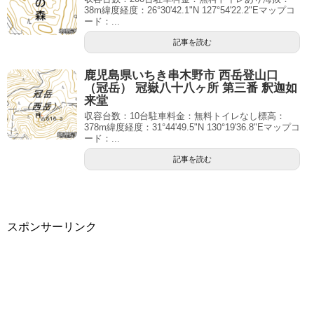
38m緯度経度：26°30'42.1"N 127°54'22.2"Eマップコ
ード：...
記事を読む
鹿児島県いちき串木野市 西岳登山口
（冠岳） 冠嶽八十八ヶ所 第三番 釈迦如
来堂
収容台数：10台駐車料金：無料トイレなし標高：
378m緯度経度：31°44'49.5"N 130°19'36.8"Eマップコ
ード：...
記事を読む
スポンサーリンク