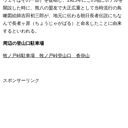
ウェイはその一部）を提唱し、1925年にこの地にホテルを
開設した時に、熊八の盟友で大正広重として当時流行の鳥
瞰図絵師吉田初三郎が、地元に伝わる朝日長者伝説にちな
んで長者ヶ原（ちょうじゃがばる）と命名したことに由来
するといわれる。
周辺の登山口駐車場
牧ノ戸峠駐車場 牧ノ戸峠登山口 沓掛山
スポンサーリンク