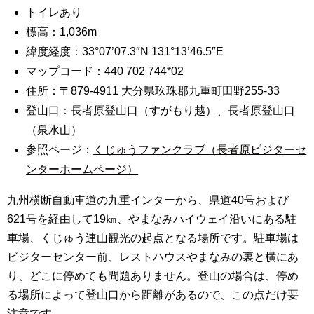
トイレあり
標高：1,036m
緯度経度：33°07’07.3″N 131°13’46.5″E
マップコード：440 702 744*02
住所：〒879-4911 大分県玖珠郡九重町田野255-33
登山口：長者原登山口（すがもり越）、長者原登山口
（泉水山）
参照ページ：
くじゅうファンクラブ（長者原ビジターセ
ンターホームページ）
九州横断自動車道の九重インターから、県道40号および
621号を経由して19㎞、やまなみハイウェイ沿いにある駐
車場、くじゅう連山観光の起点となる場所です。駐車場は
ビジターセンター前、レストハウスやまなみの裏と横にあ
り、どこに停めても問題ありません。登山の場合は、停め
る場所によって登山口から距離があるので、この点だけ要
注意です。