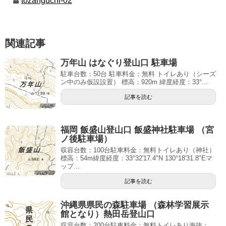
tozanguchi-02
関連記事
万年山 はなぐり登山口 駐車場
駐車台数：50台 駐車料金：無料 トイレあり（シーズ
ン中のみ仮設設置） 標高：920m 緯度経度：33°...
記事を読む
福岡 飯盛山登山口 飯盛神社駐車場 （宮
ノ後駐車場）
収容台数：100台駐車料金：無料トイレあり（神社）
標高：54m緯度経度：33°32'17.4"N 130°18'31.8"Eマ
ップ...
記事を読む
沖縄県県民の森駐車場 （森林学習展示
館となり）熱田岳登山口
収容台数：200台駐車料金：無料トイレあり海抜：