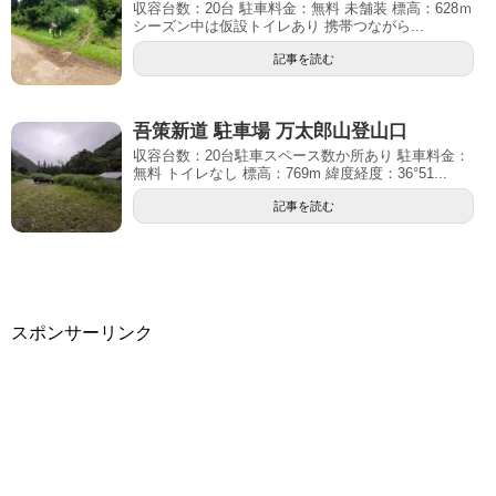
収容台数：20台 駐車料金：無料 未舗装 標高：628ｍ
シーズン中は仮設トイレあり 携帯つながら...
記事を読む
吾策新道 駐車場 万太郎山登山口
収容台数：20台駐車スペース数か所あり 駐車料金：
無料 トイレなし 標高：769m 緯度経度：36°51...
記事を読む
スポンサーリンク