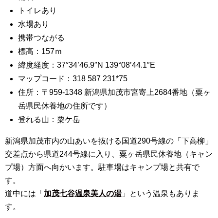
トイレあり
水場あり
携帯つながる
標高：157ｍ
緯度経度：37°34’46.9″N 139°08’44.1″E
マップコード：318 587 231*75
住所：〒959-1348 新潟県加茂市宮寄上2684番地（粟ヶ
岳県民休養地の住所です）
登れる山：粟ケ岳
新潟県加茂市内の山あいを抜ける国道290号線の「下高柳」
交差点から県道244号線に入り、粟ヶ岳県民休養地（キャン
プ場）方面へ向かいます。駐車場はキャンプ場と共有で
す。
道中には「
加茂七谷温泉美人の湯
」という温泉もありま
す。