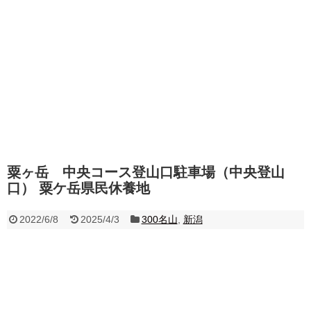
粟ヶ岳 中央コース登山口駐車場（中央登山
口） 粟ケ岳県民休養地
2022/6/8
2025/4/3
300名山
,
新潟