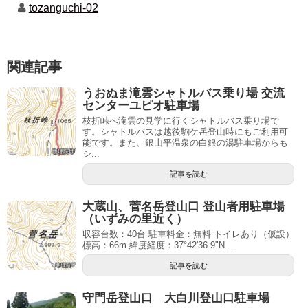
tozanguchi-02
関連記事
うおぬま滝雲シャトルバス乗り場 交流
センターユピオ駐車場
枝折峠へ滝雲の見学に行くシャトルバス乗り場で
す。シャトルバスは越後駒ケ岳登山時にもご利用可
能です。また、銀山平温泉の白銀の湯駐車場からも
シ...
記事を読む
大蔵山、菅名岳登山口 登山者用駐車場
（いずみの里近く）
収容台数：40台 駐車料金：無料 トイレあり（仮設）
標高：66m 緯度経度：37°42'36.9"N ...
記事を読む
守門岳登山口 大白川登山口駐車場