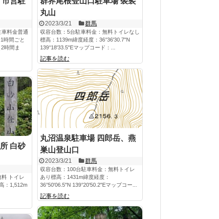
 市営駐
群界尾根登山口駐車場 袈裟
）
丸山
2023/3/21
群馬
駐車料金普通
収容台数：5台駐車料金：無料トイレなし
降1時間ごと
標高：1139m緯度経度：36°36'30.7"N
（2時間ま
139°18'33.5"Eマップコード：...
記事を読む
丸沼温泉駐車場 四郎岳、燕
所 白砂
巣山登山口
2023/3/21
群馬
収容台数：100台駐車料金：無料トイレ
無料 トイレ
あり標高：1431m緯度経度：
：1,512m
36°50'06.5"N 139°20'50.2"Eマップコー...
記事を読む