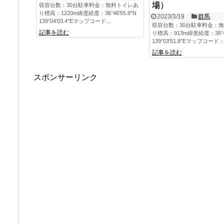
場）
収容台数：30台駐車料金：無料トイレあ
り標高：1220m緯度経度：36°46'55.9"N
2023/3/19
群馬
139°04'03.4"Eマップコード...
収容台数：30台駐車料金：
記事を読む
り標高：913m緯度経度：36°45'
139°03'51.8"Eマップコード：.
記事を読む
スポンサーリンク