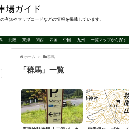
車場ガイド
レの有無やマップコードなどの情報を掲載しています。
潟
北陸
東海
関西
四国
中国
九州
一覧マップから探す
ホーム
群馬
「
群馬
」
一覧