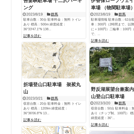
吾妻峡駐車場 十二沢パーキ
伊香保ロープウェイ
ング
車場 （物聞駐車場
2023/8/19
群馬
2023/8/19
群馬
駐車台数：30台 駐車料金：無料 トイレ
駐車場情報 駐車台数：62台
あり 標高：500m 緯度経度：
車：300円（2時間まで、以
36°33'47.1"N 138...
に＋100円）二輪車：100円
で、...
記事を読む
記事を読む
折場登山口駐車場 袈裟丸
野反湖展望台兼案内
山
山登山口駐車場
2023/3/21
群馬
2023/3/20
群馬
収容台数：20台 駐車料金：無料 トイレ
あり 標高：1209m 緯度経度：
収容台数：50台 駐車料金：
36°36'06.8"N 13...
あり（チップ制、100円） 標高
緯度経度：36°...
記事を読む
記事を読む