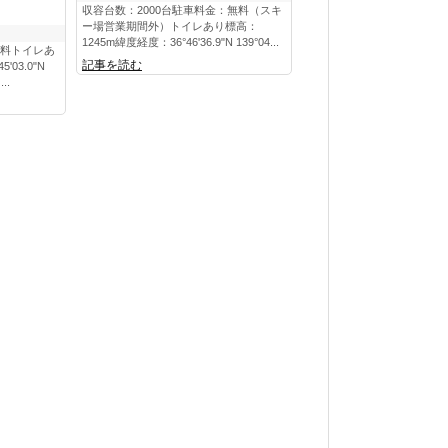
収容台数：2000台駐車料金：無料（スキ
ー場営業期間外）トイレあり標高：
1245m緯度経度：36°46'36.9"N 139°04...
無料トイレあ
記事を読む
03.0"N
..