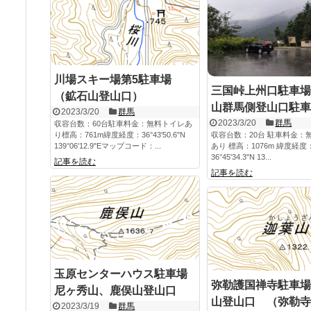
川場スキー場第5駐車場
三国峠上州口駐車場
（鉱石山登山口）
山群馬側登山口駐車
2023/3/20
群馬
2023/3/20
群馬
収容台数：60台駐車料金：無料トイレあ
り標高：761m緯度経度：36°43'50.6"N
収容台数：20台 駐車料金：
139°06'12.9"Eマップコード：...
あり 標高：1076m 緯度経度
36°45'34.3"N 13...
記事を読む
記事を読む
玉原センターハウス駐車場
弥勒護国禅寺駐車場
尼ヶ秀山、鹿俣山登山口
山登山口 （弥勒寺
2023/3/19
群馬