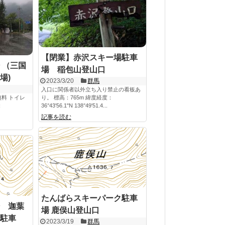
【閉業】赤沢スキー場駐車
 （三国
場 稲包山登山口
場)
2023/3/20
群馬
入口に関係者以外立ち入り禁止の看板あ
無料 トイレ
り。 標高：765m 緯度経度：
：
36°43'56.1"N 138°49'51.4...
記事を読む
たんばらスキーパーク駐車
 迦葉
場 鹿俣山登山口
駐車
2023/3/19
群馬