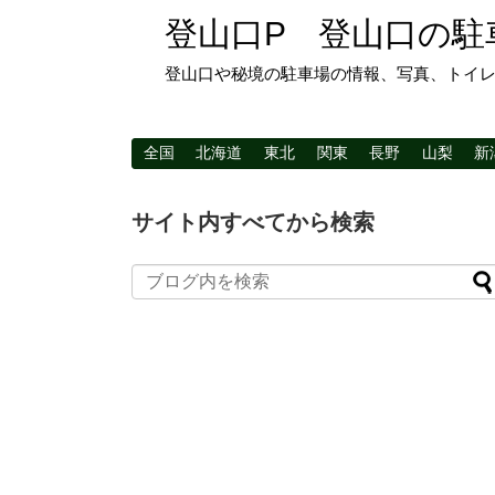
登山口P 登山口の駐
登山口や秘境の駐車場の情報、写真、トイ
全国
北海道
東北
関東
長野
山梨
新
サイト内すべてから検索