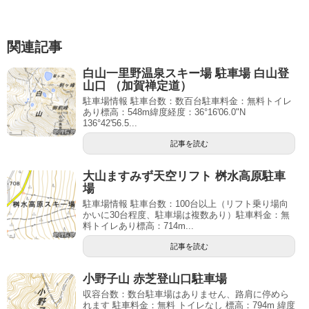
関連記事
白山一里野温泉スキー場 駐車場 白山登
山口 （加賀禅定道）
駐車場情報 駐車台数：数百台駐車料金：無料トイレ
あり標高：548m緯度経度：36°16'06.0"N
136°42'56.5...
記事を読む
大山ますみず天空リフト 桝水高原駐車
場
駐車場情報 駐車台数：100台以上（リフト乗り場向
かいに30台程度、駐車場は複数あり）駐車料金：無
料トイレあり標高：714m...
記事を読む
小野子山 赤芝登山口駐車場
収容台数：数台駐車場はありません、路肩に停めら
れます 駐車料金：無料 トイレなし 標高：794m 緯度