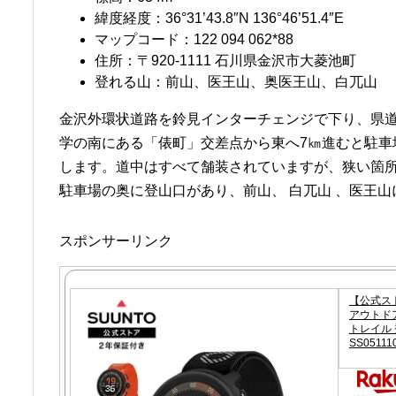
緯度経度：36°31’43.8″N 136°46’51.4″E
マップコード：122 094 062*88
住所：〒920-1111 石川県金沢市大菱池町
登れる山：前山、医王山、奥医王山、白兀山
金沢外環状道路を鈴見インターチェンジで下り、県道
学の南にある「俵町」交差点から東へ7㎞進むと駐車
します。道中はすべて舗装されていますが、狭い箇
駐車場の奥に登山口があり、前山、
白兀山
、医王山
スポンサーリンク
【公式スト
アウトドア
トレイル 登
SS05111