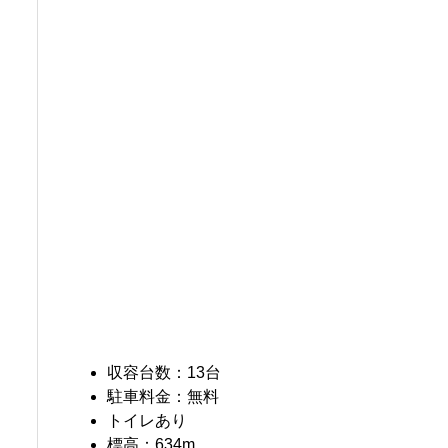
収容台数：13台
駐車料金：無料
トイレあり
標高：634m