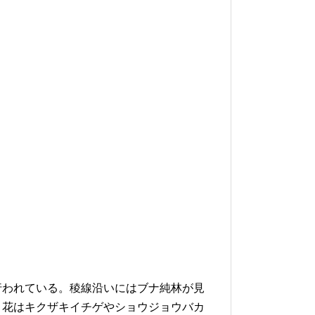
行われている。稜線沿いにはブナ純林が見
。花はキクザキイチゲやショウジョウバカ