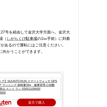
27号を経由して金沢大学方面へ。金沢大
場（
しがらくび駐車場
の1㎞手前）に到着
所があるので運転にはご注意ください。
に向かうことができます。
ア】SUUNTO RUN スマートウォッチ GPS
 ランニング 超軽量36g 健康管理 心拍数
山 スント ラン SS051109000
0000
楽天で購入