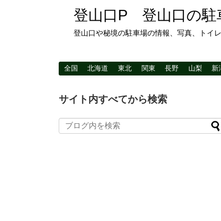
登山口P 登山口の駐
登山口や秘境の駐車場の情報、写真、トイ
全国
北海道
東北
関東
長野
山梨
新
サイト内すべてから検索