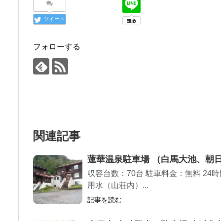
ツイート
フォローする
関連記事
蓮華温泉駐車場 （白馬大池、朝
収容台数：70台 駐車料金：無料 24時
用水（山荘内）...
記事を読む