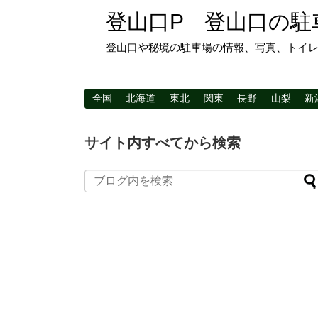
登山口P 登山口の駐
登山口や秘境の駐車場の情報、写真、トイ
全国
北海道
東北
関東
長野
山梨
新
サイト内すべてから検索