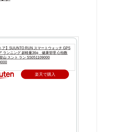
ア】SUUNTO RUN スマートウォッチ GPS
 ランニング 超軽量36g 健康管理 心拍数
山 スント ラン SS051109000
0000
楽天で購入