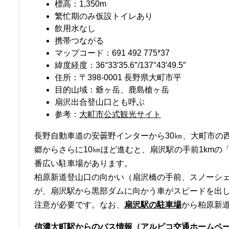
標高：1,350m
繁忙期のみ仮設トイレあり
飲用水なし
携帯つながる
マップコード：691 492 775*37
緯度経度：36°33′35.6″/137°43′49.5″
住所：〒398-0001 長野県大町市平
目的山域：爺ヶ岳、鹿島槍ヶ岳
扇沢出合登山口とも呼ぶ
参考：
大町市公式観光サイト
長野自動車道の安曇野インターから30㎞、大町市の
郷からさらに10㎞ほど進むと、扇沢駅の手前1km
番広い駐車場があります。
柏原新道登山口の向かい（扇沢橋の手前、スノーシ
が、扇沢駅から黒部ダムに向かう車がスピードを出
注意が必要です。なお、
扇沢駅の駐車場
から柏原新道
信濃大町駅からのバス情報（アルピコ交通ホームペ