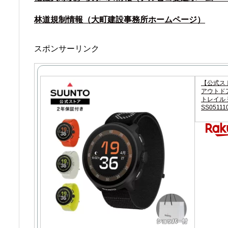
林道規制情報（大町建設事務所ホームページ）
スポンサーリンク
【公式スト
アウトドア
トレイル 登
SS05111