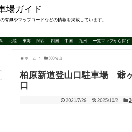
車場ガイド
レの有無やマップコードなどの情報を掲載しています。
潟
北陸
東海
関西
四国
中国
九州
一覧マップから探す
ホーム
300名山
柏原新道登山口駐車場 爺
口
2021/7/29
2025/10/2