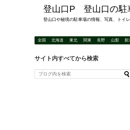
登山口P 登山口の駐
登山口や秘境の駐車場の情報、写真、トイ
全国
北海道
東北
関東
長野
山梨
新
サイト内すべてから検索