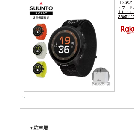
【公式スト
アウトドア
トレイル 登
SS05111
▼駐車場