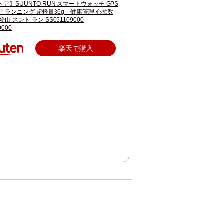
ア】SUUNTO RUN スマートウォッチ GPS
 ランニング 超軽量36g 健康管理 心拍数
山 スント ラン SS051109000
0000
楽天で購入