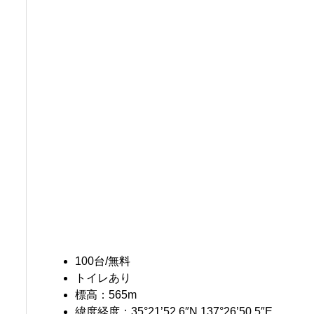
100台/無料
トイレあり
標高：565m
緯度経度：35°21’52.6″N 137°26’50.5″E