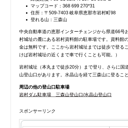
マップコード：368 699 270*31
住所：〒509-7403 岐阜県恵那市岩村町98
登れる山：三森山
中央自動車道の恵那インターチェンジから県道66号お
村城址の麓にある岩村資料館の駐車場です。資料館の
金は無料です。ここから岩村城址までは徒歩で登る
けば岩村城址の近くまで車で行くことも可能。）
岩村城址（本丸まで徒歩20分）まで登り、さらに国道
山登山口があります。水晶山を経て三森山に登るこ
周辺の他の登山口駐車場
岩村ダム駐車場 三森山登山口/水晶山登山口
スポンサーリンク