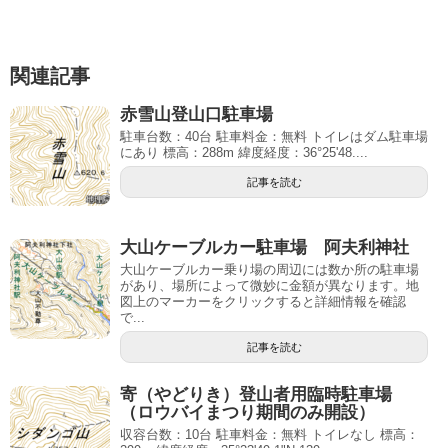
関連記事
赤雪山登山口駐車場
駐車台数：40台 駐車料金：無料 トイレはダム駐車場
にあり 標高：288m 緯度経度：36°25'48....
記事を読む
大山ケーブルカー駐車場 阿夫利神社
大山ケーブルカー乗り場の周辺には数か所の駐車場
があり、場所によって微妙に金額が異なります。地
図上のマーカーをクリックすると詳細情報を確認
で...
記事を読む
寄（やどりき）登山者用臨時駐車場
（ロウバイまつり期間のみ開設）
収容台数：10台 駐車料金：無料 トイレなし 標高：