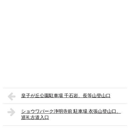
皇子が丘公園駐車場 千石岩、長等山登山口
ショウワパーク浄明寺前 駐車場 衣張山登山口、
巡礼古道入口