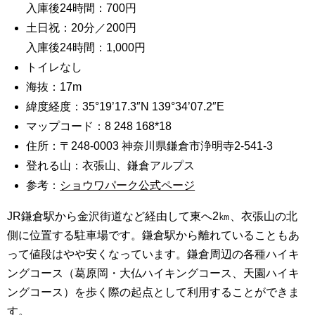
入庫後24時間：700円
土日祝：20分／200円
入庫後24時間：1,000円
トイレなし
海抜：17m
緯度経度：35°19’17.3″N 139°34’07.2″E
マップコード：8 248 168*18
住所：〒248-0003 神奈川県鎌倉市浄明寺2-541-3
登れる山：衣張山、鎌倉アルプス
参考：
ショウワパーク公式ページ
JR鎌倉駅から金沢街道など経由して東へ2㎞、衣張山の北
側に位置する駐車場です。鎌倉駅から離れていることもあ
って値段はやや安くなっています。鎌倉周辺の各種ハイキ
ングコース（葛原岡・大仏ハイキングコース、天園ハイキ
ングコース）を歩く際の起点として利用することができま
す。