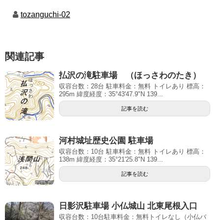
tozanguchi-02
関連記事
払沢の滝駐車場 （ほっさわのたき）
収容台数：28台 駐車料金：無料 トイレあり 標高：
295m 緯度経度：35°43'47.9"N 139...
記事を読む
河村城址歴史公園 駐車場
収容台数：10台 駐車料金：無料 トイレあり 標高：
138m 緯度経度：35°21'25.8"N 139...
記事を読む
日影沢駐車場 小仏城山 北東尾根入口
収容台数：10台駐車料金：無料トイレなし（小仏バ