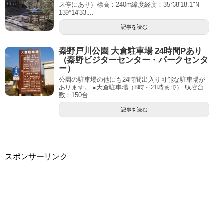
ス停にあり）標高：240m緯度経度：35°38'18.1"N
139°14'33....
記事を読む
秦野戸川公園 大倉駐車場 24時間Pあり
（秦野ビジターセンター・パークセンタ
ー）
公園の駐車場の他にも24時間出入り可能な駐車場が
あります。 ●大倉駐車場（8時～21時まで） 収容台
数：150台 ...
記事を読む
スポンサーリンク