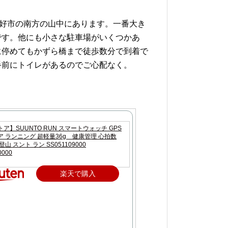
三好市の南方の山中にあります。一番大き
です。他にも小さな駐車場がいくつかあ
に停めてもかずら橋まで徒歩数分で到着で
手前にトイレがあるのでご心配なく。
ア】SUUNTO RUN スマートウォッチ GPS
 ランニング 超軽量36g 健康管理 心拍数
山 スント ラン SS051109000
0000
楽天で購入