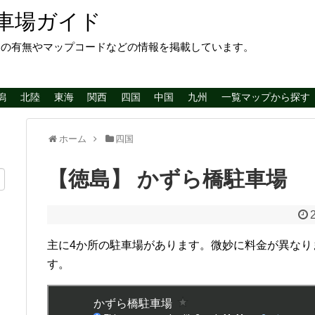
車場ガイド
レの有無やマップコードなどの情報を掲載しています。
潟
北陸
東海
関西
四国
中国
九州
一覧マップから探す
ホーム
四国
【徳島】 かずら橋駐車場
主に4か所の駐車場があります。微妙に料金が異なり
す。