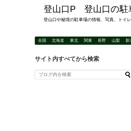
登山口P 登山口の駐
登山口や秘境の駐車場の情報、写真、トイ
全国
北海道
東北
関東
長野
山梨
新
サイト内すべてから検索