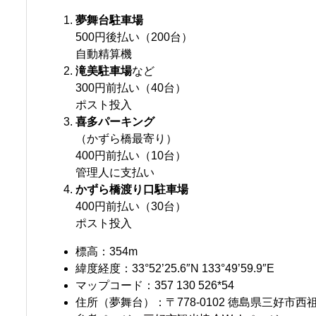
夢舞台駐車場
500円後払い（200台）
自動精算機
滝美駐車場
など
300円前払い（40台）
ポスト投入
喜多パーキング
（かずら橋最寄り）
400円前払い（10台）
管理人に支払い
かずら橋渡り口駐車場
400円前払い（30台）
ポスト投入
標高：354m
緯度経度：33°52’25.6″N 133°49’59.9″E
マップコード：357 130 526*54
住所（夢舞台）：〒778-0102 徳島県三好市西祖