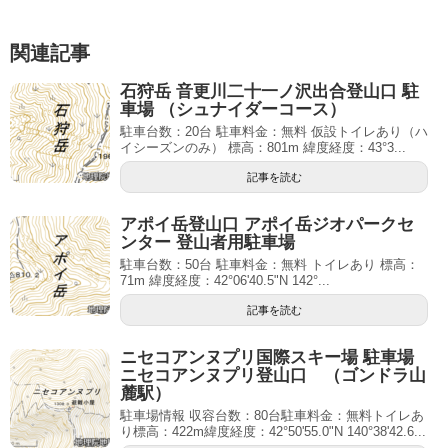
関連記事
石狩岳 音更川二十一ノ沢出合登山口 駐
車場 （シュナイダーコース）
駐車台数：20台 駐車料金：無料 仮設トイレあり（ハ
イシーズンのみ） 標高：801m 緯度経度：43°3...
記事を読む
アポイ岳登山口 アポイ岳ジオパークセ
ンター 登山者用駐車場
駐車台数：50台 駐車料金：無料 トイレあり 標高：
71m 緯度経度：42°06'40.5"N 142°...
記事を読む
ニセコアンヌプリ国際スキー場 駐車場
ニセコアンヌプリ登山口 （ゴンドラ山
麓駅）
駐車場情報 収容台数：80台駐車料金：無料トイレあ
り標高：422m緯度経度：42°50'55.0"N 140°38'42.6...