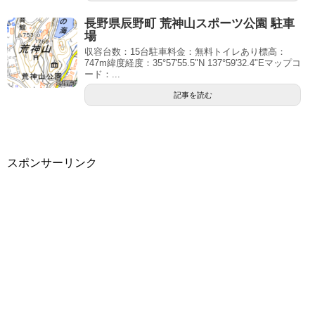
長野県辰野町 荒神山スポーツ公園 駐車
場
収容台数：15台駐車料金：無料トイレあり標高：
747m緯度経度：35°57'55.5"N 137°59'32.4"Eマップコ
ード：...
記事を読む
スポンサーリンク