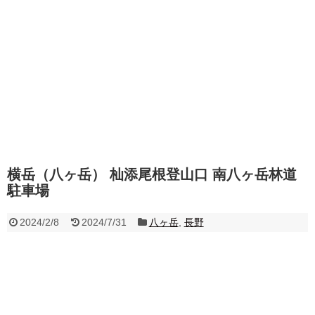
横岳（八ヶ岳） 杣添尾根登山口 南八ヶ岳林道
駐車場
2024/2/8
2024/7/31
八ヶ岳
,
長野