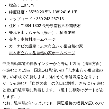
標高：1,873m
緯度経度：35°59’20.5″N 138°24’16.1″E
マップコード：359 243 267*13
住所：〒384-1302 長野県南佐久郡南牧村
登れる山：八ヶ岳（横岳）、杣添尾根
参考：
南牧村ホームページ
カーナビの設定：志木市立八ヶ岳自然の家
志木市立八ヶ岳自然の家ホームページ
中央自動車道の長坂インターから野辺山方面（清里方面）
へ進むこと15㎞、国道141号沿いの「志木市八ヶ岳自然の
家」の看板で左折します。途中から未舗装路となります
が、3㎞進むと「自然の家」の入口に到着、さらに7㎞進む
と登山口駐車場に到着します。（道中に獣除けゲートがあ
ります。）
なお、駐車場がいっぱいでも、周辺道路の幅員が広いので