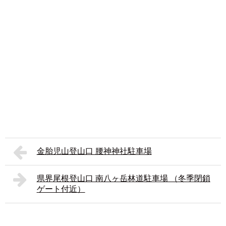
金胎児山登山口 腰神神社駐車場
県界尾根登山口 南八ヶ岳林道駐車場 （冬季閉鎖
ゲート付近）