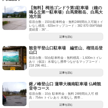
【無料】栂池ゴンドラ第1駐車場 （鐘の
鳴る丘第一駐車場）白馬乗鞍岳、白馬大
池方面
収容台数：150台駐車料金：無料24時間出入可能トイ
レなし標高：820mマップコード：382 870 004*58緯
度経度：36°...
記事を読む
観音平登山口駐車場 編笠山、権現岳登
山口
収容台数：50台駐車料金：無料標高：1,600mトイレ
あり（仮設）水場なし携帯つながるマップコード：
218 296 461...
記事を読む
鍬ノ峰登山口 蓮華大橋南駐車場 仏崎観
音寺コース
収容台数：10台 駐車料金：無料 24時間出入可 標
高：754m トイレあり 水場なし 携帯...
記事を読む