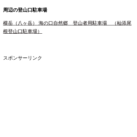
周辺の登山口駐車場
横岳（八ヶ岳） 海の口自然郷 登山者用駐車場 （杣添尾
根登山口駐車場）
スポンサーリンク