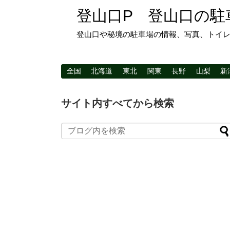
登山口P 登山口の駐
登山口や秘境の駐車場の情報、写真、トイ
全国
北海道
東北
関東
長野
山梨
新
サイト内すべてから検索