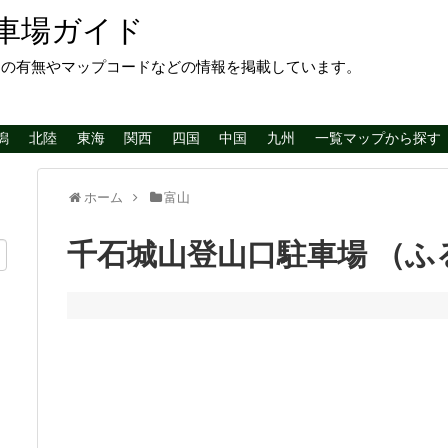
車場ガイド
レの有無やマップコードなどの情報を掲載しています。
潟
北陸
東海
関西
四国
中国
九州
一覧マップから探す
ホーム
富山
千石城山登山口駐車場 （ふ