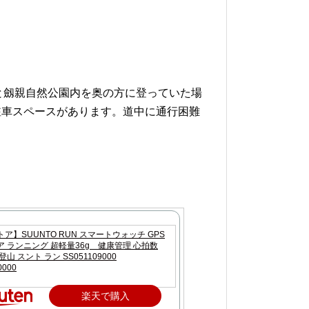
と劔親自然公園内を奥の方に登っていた場
駐車スペースがあります。道中に通行困難
ア】SUUNTO RUN スマートウォッチ GPS
 ランニング 超軽量36g 健康管理 心拍数
山 スント ラン SS051109000
0000
楽天で購入