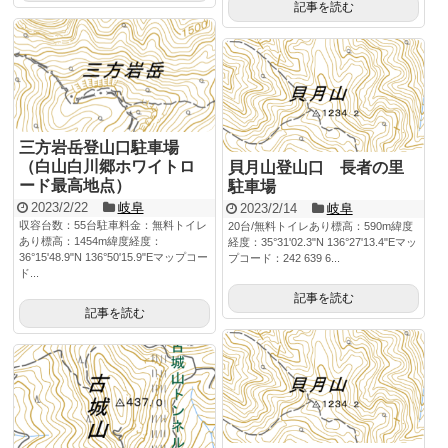
記事を読む
三方岩岳登山口駐車場
（白山白川郷ホワイトロ
貝月山登山口 長者の里
ード最高地点）
駐車場
2023/2/22
岐阜
2023/2/14
岐阜
収容台数：55台駐車料金：無料トイレ
20台/無料トイレあり標高：590m緯度
あり標高：1454m緯度経度：
経度：35°31'02.3"N 136°27'13.4"Eマッ
36°15'48.9"N 136°50'15.9"Eマップコー
プコード：242 639 6...
ド...
記事を読む
記事を読む