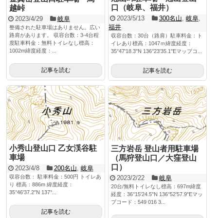
口（岐阜、福井）
越峠
2023/5/13
300名山
,
岐阜
,
2023/4/29
岐阜
福井
整備された駐車場はありません。広い
路肩があります。 収容台数：3-4台程
収容台数：30台（路肩）駐車料金：ト
度駐車料金：無料トイレなし標高：
イレあり標高：1047ｍ緯度経度：
1002m緯度経度：...
35°47'18.3"N 136°23'35.1"Eマップコ...
記事を読む
記事を読む
小秀山登山口 乙女渓谷駐
三方岩岳 登山者用駐車場
車場
（馬狩登山口／大窪登山
口）
2023/4/8
200名山
,
岐阜
収容台数： 駐車料金：500円 トイレあ
2023/2/22
岐阜
り 標高：886m 緯度経度：
20台/無料トイレなし標高：697m緯度
35°46'37.2"N 137°...
経度：36°15'24.5"N 136°52'57.9"Eマッ
プコード：549 016 3...
記事を読む