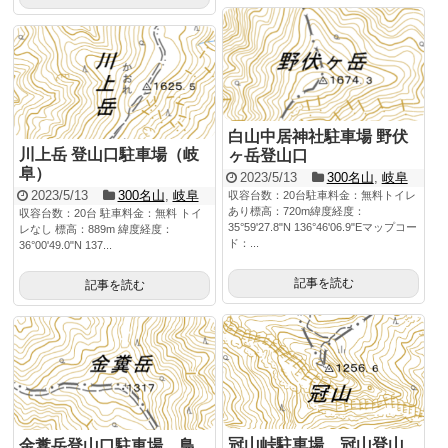
白山中居神社駐車場 野伏
川上岳 登山口駐車場（岐
ヶ岳登山口
阜）
2023/5/13
300名山
,
岐阜
2023/5/13
300名山
,
岐阜
収容台数：20台駐車料金：無料トイレ
あり標高：720m緯度経度：
収容台数：20台 駐車料金：無料 トイ
35°59'27.8"N 136°46'06.9"Eマップコー
レなし 標高：889m 緯度経度：
ド：...
36°00'49.0"N 137...
記事を読む
記事を読む
冠山峠駐車場 冠山登山
金糞岳登山口駐車場 鳥