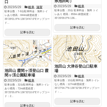
県池田町）
口
2023/5/29
岐阜
2023/5/29
岐阜
,
滋賀
駐車台数：20台 駐車料金：無料 トイ
駐車台数：7-8台駐車料金：無料トイ
レあり 標高：859m 緯度経度：
レあり標高：844m緯度経度：
35°26'09.0"N 136...
35°28'01.9"N 136°24'47.6"Eマップコー
ド...
記事を読む
記事を読む
池田山 大津谷登山口駐車
池田山 霞間ヶ渓登山口 霞
場
間ヶ渓公園駐車場
2023/5/29
岐阜
2023/5/29
岐阜
駐車台数：10台駐車料金：無料トイレ
なし標高：127m緯度経度：
駐車台数：32台駐車料金：無料トイレ
35°27'04.7"N 136°32'38.3"Eマップコー
あり標高：72m緯度経度：
ド：...
35°25'55.8"N 136°33'10.6"Eマップコー
ド：2...
記事を読む
記事を読む