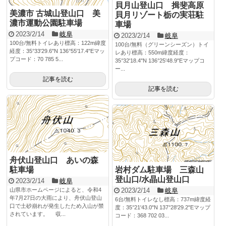
貝月山登山口 揖斐高原
美濃市 古城山登山口 美
貝月リゾート栃の実荘駐
濃市運動公園駐車場
車場
2023/2/14
岐阜
2023/2/14
岐阜
100台/無料トイレあり標高：122m緯度
100台/無料（グリーンシーズン）トイ
経度：35°33'29.6"N 136°55'17.4"Eマッ
レあり標高：550m緯度経度：
プコード：70 785 5...
35°32'18.4"N 136°25'48.9"Eマップコ
ー...
記事を読む
記事を読む
舟伏山登山口 あいの森
駐車場
岩村ダム駐車場 三森山
登山口/水晶山登山口
2023/2/14
岐阜
山県市ホームページによると、令和4
2023/2/14
岐阜
年7月27日の大雨により、舟伏山登山
6台/無料トイレなし標高：737m緯度経
口で土砂崩れが発生したため入山が禁
度：35°21'43.0"N 137°28'29.2"Eマップ
されています。 収...
コード：368 702 03...