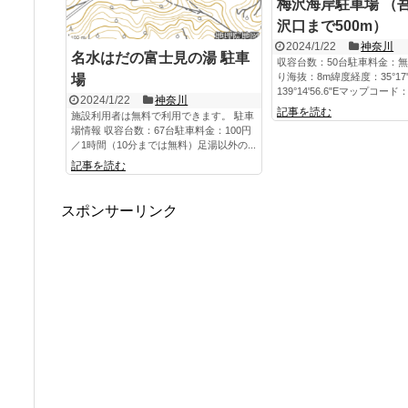
梅沢海岸駐車場 （
沢口まで500m）
2024/1/22
神奈川
名水はだの富士見の湯 駐車
収容台数：50台駐車料金：
り海抜：8m緯度経度：35°17'3
場
139°14'56.6"Eマップコード：1
2024/1/22
神奈川
記事を読む
施設利用者は無料で利用できます。 駐車
場情報 収容台数：67台駐車料金：100円
／1時間（10分までは無料）足湯以外の...
記事を読む
スポンサーリンク