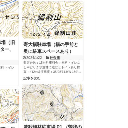
車場（旧
寄大橋駐車場（橋の手前と
ター、
奥に駐車スペースあり）
2024/1/22
神奈川
収容台数：15台駐車料金：無料トイレな
しやどりき水源林に進むとトイレあり標
無料 トイレ
高：412m緯度経度：35°25'11.9"N 139°...
記事を読む
曾我梅林駐車場 P1 （曽我の