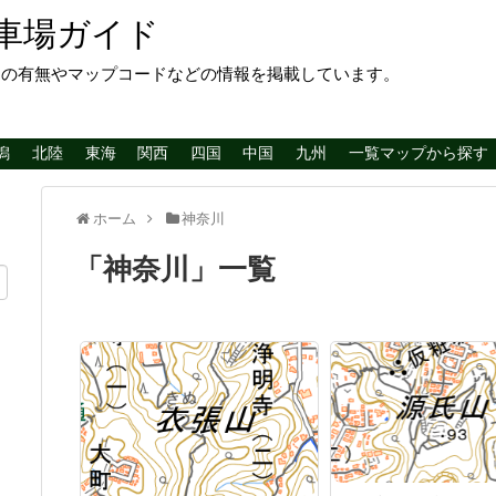
車場ガイド
レの有無やマップコードなどの情報を掲載しています。
潟
北陸
東海
関西
四国
中国
九州
一覧マップから探す
ホーム
神奈川
「
神奈川
」
一覧