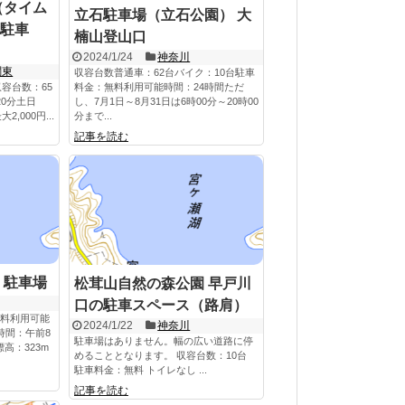
（タイム
立石駐車場（立石公園） 大
駐車
楠山登山口
2024/1/24
神奈川
関東
収容台数普通車：62台バイク：10台駐車
容台数：65
料金：無料利用可能時間：24時間ただ
20分土日
し、7月1日～8月31日は6時00分～20時00
,000円...
分まで...
記事を読む
 駐車場
松茸山自然の森公園 早戸川
口の駐車スペース（路肩）
無料利用可能
2024/1/22
神奈川
時間：午前8
駐車場はありません。幅の広い道路に停
高：323m
めることとなります。 収容台数：10台
駐車料金：無料 トイレなし ...
記事を読む