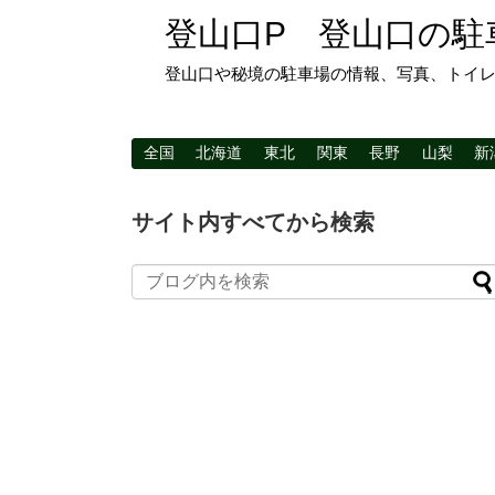
登山口P 登山口の駐
登山口や秘境の駐車場の情報、写真、トイ
全国
北海道
東北
関東
長野
山梨
新
サイト内すべてから検索