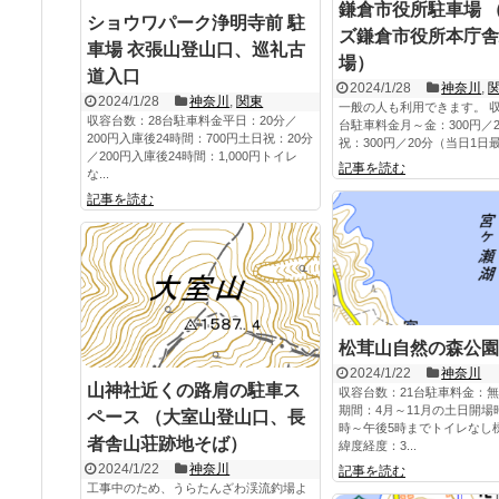
鎌倉市役所駐車場 
ショウワパーク浄明寺前 駐
ズ鎌倉市役所本庁舎
車場 衣張山登山口、巡礼古
場）
道入口
2024/1/28
神奈川
,
2024/1/28
神奈川
,
関東
一般の人も利用できます。 収
収容台数：28台駐車料金平日：20分／
台駐車料金月～金：300円／
200円入庫後24時間：700円土日祝：20分
祝：300円／20分（当日1日最大2
／200円入庫後24時間：1,000円トイレ
記事を読む
な...
記事を読む
松茸山自然の森公園
2024/1/22
神奈川
山神社近くの路肩の駐車ス
収容台数：21台駐車料金：
期間：4月～11月の土日開場
ペース （大室山登山口、長
時～午後5時までトイレなし標
者舎山荘跡地そば）
緯度経度：3...
2024/1/22
神奈川
記事を読む
工事中のため、うらたんざわ渓流釣場よ