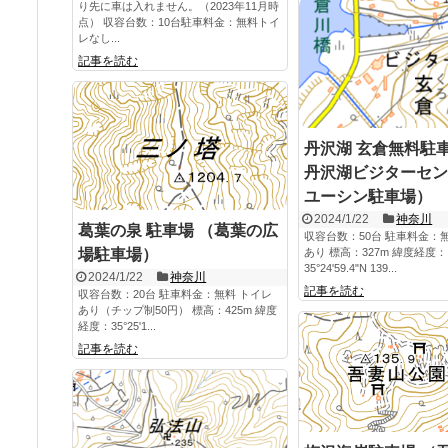
り先に車は入れません。（2023年11月時
点） 収容台数：10台駐車料金：無料トイ
レなし...
記事を読む
丹沢湖 玄倉無料駐
丹沢湖ビジターセン
ユーシン駐車場）
2024/1/22
神奈川
葛葉の泉 駐車場 （葛葉の広
収容台数：50台 駐車料金：
あり 標高：327m 緯度経度：
場駐車場）
35°24'59.4"N 139...
2024/1/22
神奈川
記事を読む
収容台数：20台 駐車料金：無料 トイレ
あり（チップ制50円） 標高：425m 緯度
経度：35°25'1...
記事を読む