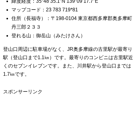
緯度経度：35°48’35.1″N 139°09’17.7″E
マップコード：23 783 719*81
住所（長福寺）：〒198-0104 東京都西多摩郡奥多摩町
丹三郎２３３
登れる山：御岳山（みたけさん）
登山口周辺に駐車場がなく、JR奥多摩線の古里駅が最寄り
駅（登山口まで1.1㎞）です。最寄りのコンビニは古里駅近
くのセブンイレブンです。また、川井駅から登山口までは
1.7㎞です。
スポンサーリンク