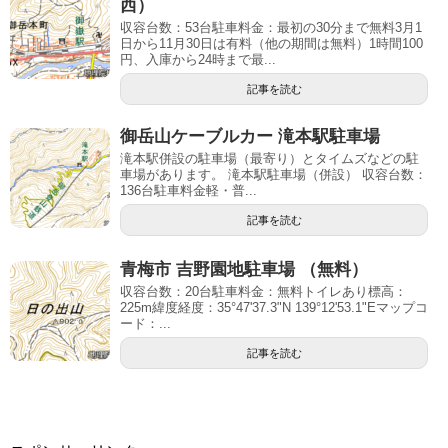
西）
収容台数：53台駐車料金：最初の30分まで無料3月1
日から11月30日は有料（他の期間は無料）1時間100
円、入庫から24時まで最...
記事を読む
御岳山ケーブルカー 滝本駅駐車場
滝本駅併設の駐車場（最寄り）とタイムズなどの駐
車場があります。 滝本駅駐車場（併設） 収容台数：
136台駐車料金軽・普...
記事を読む
青梅市 吉野園地駐車場 （無料）
収容台数：20台駐車料金：無料トイレあり標高：
225m緯度経度：35°47'37.3"N 139°12'53.1"Eマップコ
ード：...
記事を読む