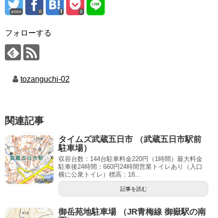
error
0
0
フォローする
tozanguchi-02
関連記事
タイムズ武蔵五日市 （武蔵五日市駅前
駐車場）
収容台数：144台駐車料金220円（1時間）最大料金
駐車後24時間：660円24時間営業トイレあり（入口
横に公衆トイレ）標高：18...
記事を読む
御岳苑地駐車場 （JR青梅線 御嶽駅の南