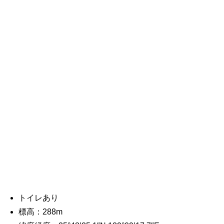
トイレあり
標高：288m