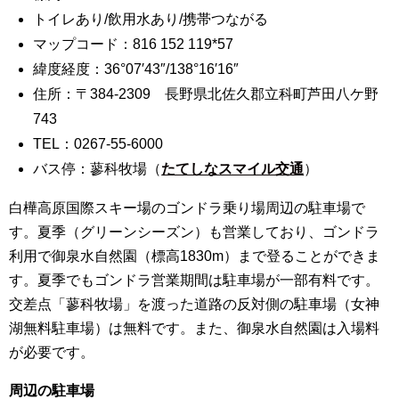
トイレあり/飲用水あり/携帯つながる
マップコード：816 152 119*57
緯度経度：36°07′43″/138°16′16″
住所：〒384-2309 長野県北佐久郡立科町芦田八ケ野
743
TEL：0267-55-6000
バス停：蓼科牧場（
たてしなスマイル交通
）
白樺高原国際スキー場のゴンドラ乗り場周辺の駐車場で
す。夏季（グリーンシーズン）も営業しており、ゴンドラ
利用で御泉水自然園（標高1830m）まで登ることができま
す。夏季でもゴンドラ営業期間は駐車場が一部有料です。
交差点「蓼科牧場」を渡った道路の反対側の駐車場（女神
湖無料駐車場）は無料です。また、御泉水自然園は入場料
が必要です。
周辺の駐車場