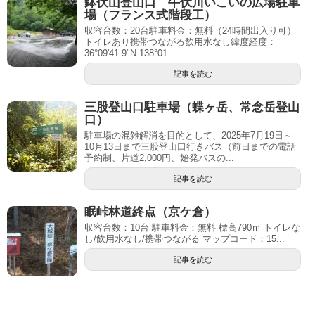
鉢伏山登山口 牛伏川いこいの広場駐車
場（フランス式階段工）
収容台数：20台駐車料金：無料（24時間出入り可）
トイレあり携帯つながる飲用水なし緯度経度：
36°09'41.9"N 138°01...
記事を読む
三股登山口駐車場（蝶ヶ岳、常念岳登山
口）
駐車場の混雑解消を目的として、2025年7月19日～
10月13日まで三股登山口行きバス（前日までの電話
予約制、片道2,000円、始発バスの...
記事を読む
眠峠林道終点（京ケ倉）
収容台数：10台 駐車料金：無料 標高790ｍ トイレな
し/飲用水なし/携帯つながる マップコード：15...
記事を読む