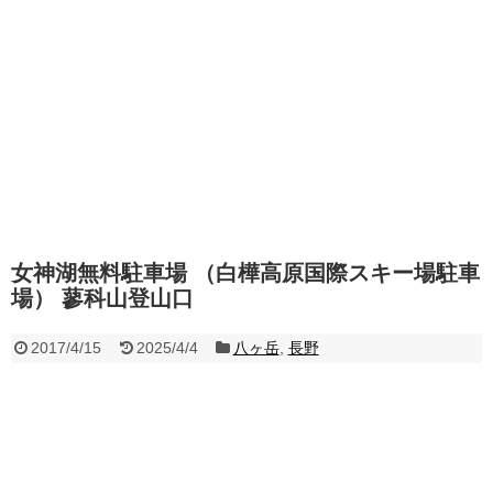
女神湖無料駐車場 （白樺高原国際スキー場駐車
場） 蓼科山登山口
2017/4/15
2025/4/4
八ヶ岳
,
長野