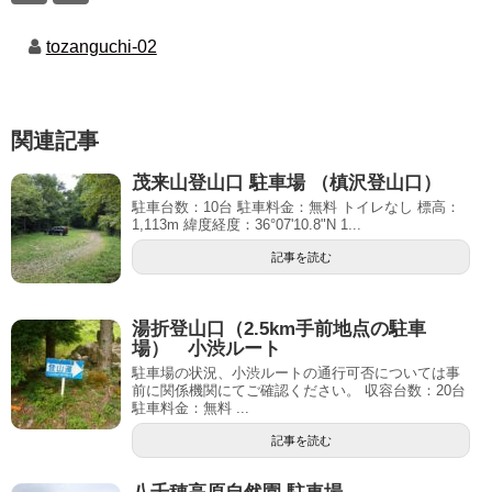
tozanguchi-02
関連記事
茂来山登山口 駐車場 （槙沢登山口）
駐車台数：10台 駐車料金：無料 トイレなし 標高：
1,113m 緯度経度：36°07'10.8"N 1...
記事を読む
湯折登山口（2.5km手前地点の駐車
場） 小渋ルート
駐車場の状況、小渋ルートの通行可否については事
前に関係機関にてご確認ください。 収容台数：20台
駐車料金：無料 ...
記事を読む