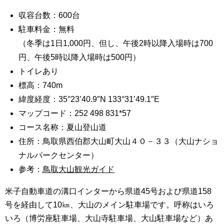
収容台数：600台
駐車料金：無料
（冬季は1日1,000円、但し、午後2時以降入場時は700
円、午後5時以降入場時は500円）
トイレあり
標高：740m
緯度経度：35°23’40.9″N 133°31’49.1″E
マップコード：252 498 831*57
コース名称：夏山登山道
住所：鳥取県西伯郡大山町大山４０－３３（大山ナショ
ナルパークセンター）
参考：
鳥取大山観光ガイド
米子自動車道の溝口インターから県道45号および県道158
号を経由して10㎞、大山のメイン駐車場です。呼称はいろ
いろ（博労座駐車場、大山寺駐車場、大山駐車場など）あ