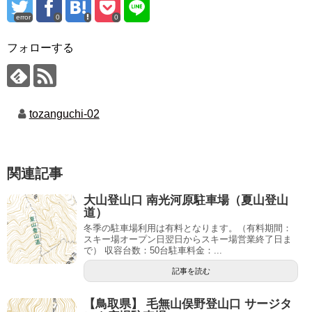
error
0
0
フォローする
tozanguchi-02
関連記事
大山登山口 南光河原駐車場（夏山登山
道）
冬季の駐車場利用は有料となります。（有料期間：
スキー場オープン日翌日からスキー場営業終了日ま
で） 収容台数：50台駐車料金：...
記事を読む
【鳥取県】 毛無山俣野登山口 サージタ