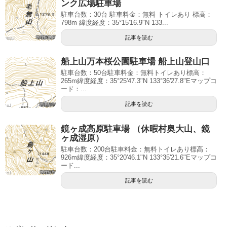
ンク広場駐車場
駐車台数：30台 駐車料金：無料 トイレあり 標高：
798m 緯度経度：35°15'16.9"N 133...
記事を読む
船上山万本桜公園駐車場 船上山登山口
駐車台数：50台駐車料金：無料トイレあり標高：
265m緯度経度：35°25'47.3"N 133°36'27.8"Eマップコ
ード：...
記事を読む
鏡ヶ成高原駐車場 （休暇村奥大山、鏡
ヶ成湿原）
駐車台数：200台駐車料金：無料トイレあり標高：
926m緯度経度：35°20'46.1"N 133°35'21.6"Eマップコ
ード...
記事を読む