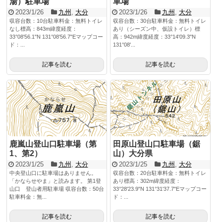
湯）駐車場
車場
2023/1/26
九州
,
大分
2023/1/26
九州
,
大分
収容台数：10台駐車料金：無料トイレ
収容台数：30台駐車料金：無料トイレ
なし標高：843m緯度経度：
あり（シーズン中、仮設トイレ）標
33°08'56.1"N 131°08'56.7"Eマップコー
高：942m緯度経度：33°14'09.3"N
ド：...
131°08'...
記事を読む
記事を読む
鹿嵐山登山口駐車場（第
田原山登山口駐車場（鋸
1、第2）
山）大分県
2023/1/25
九州
,
大分
2023/1/25
九州
,
大分
中央登山口に駐車場はありません。
収容台数：20台駐車料金：無料トイレ
「かならせやま」と読みます。 第1登
あり標高：302m緯度経度：
山口 登山者用駐車場 収容台数：50台
33°28'23.9"N 131°31'37.7"Eマップコー
駐車料金：無...
ド：...
記事を読む
記事を読む