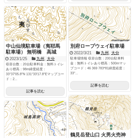
中山仙境駐車場（夷耶馬
別府ロープウェイ駐車場
駐車場） 無明橋 高城
2022/3/21
九州
,
大分
2023/1/25
九州
,
大分
駐車場情報 収容台数：200台駐車料
金：無料トイレあり標高：500mマッ
収容台数：20台駐車料金：無料トイレ
プコード：46 369 783*81緯度経度：
あり標高：98m緯度経度：
33°...
33°37'05.8"N 131°33'17.8"Eマップコー
ド：2...
記事を読む
記事を読む
鶴見岳登山口 火男火売神