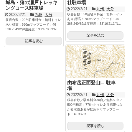
城島・猪の瀬戸トレッキ
社駐車場
ングコース駐車場
2022/3/21
九州
,
大分
2022/3/21
九州
,
大分
収容台数：50台駐車料金：無料トイレ
あり]標高：700ｍマップコード：46
収容台数：20台駐車料金：無料トイレ
368 240*82緯度経度：33°16'21.1"N...
あり標高：680mマップコード：46
336 734*82緯度経度：33°16'08.3"N ...
記事を読む
記事を読む
由布岳正面登山口 駐車
場
2022/3/21
九州
,
大分
収容台数／駐車料金30台／無料50台／
500円標高：776mトイレあり携帯つな
がる水道あるが飲用不可マップコー
ド：46 332 3...
記事を読む