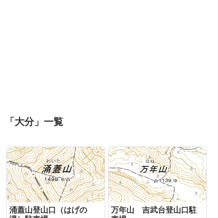
「
大分
」
一覧
涌蓋山登山口（はげの
万年山 吉武台登山口駐