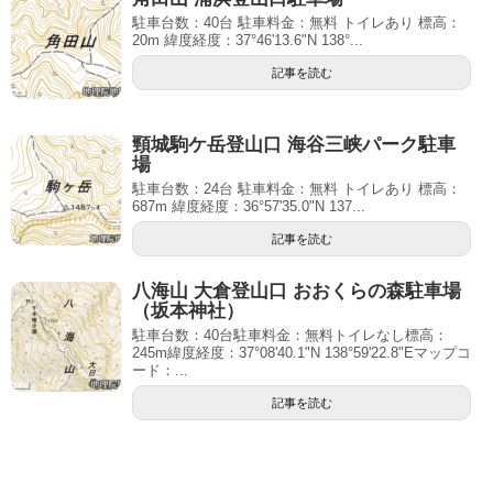
駐車台数：40台 駐車料金：無料 トイレあり 標高：
20m 緯度経度：37°46'13.6"N 138°...
記事を読む
頸城駒ケ岳登山口 海谷三峡パーク駐車
場
駐車台数：24台 駐車料金：無料 トイレあり 標高：
687m 緯度経度：36°57'35.0"N 137...
記事を読む
八海山 大倉登山口 おおくらの森駐車場
（坂本神社）
駐車台数：40台駐車料金：無料トイレなし標高：
245m緯度経度：37°08'40.1"N 138°59'22.8"Eマップコ
ード：...
記事を読む