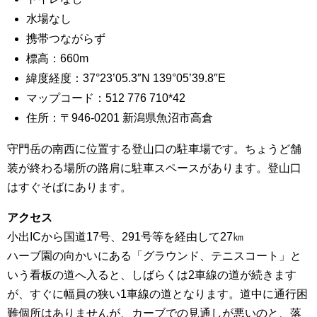
水場なし
携帯つながらず
標高：660m
緯度経度：37°23’05.3″N 139°05’39.8″E
マップコード：512 776 710*42
住所：〒946-0201 新潟県魚沼市高倉
守門岳の南西に位置する登山口の駐車場です。ちょうど舗
装が終わる場所の路肩に駐車スペースがあります。登山口
はすぐそばにあります。
アクセス
小出ICから国道17号、291号等を経由して27㎞
ハーブ園の向かいにある「グラウンド、テニスコート」と
いう看板の道へ入ると、しばらくは2車線の道が続きます
が、すぐに幅員の狭い1車線の道となります。道中に通行困
難個所はありませんが、カーブでの見通しが悪いのと、落