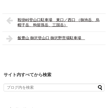
鞍掛峠登山口駐車場 東口／西口 （御池岳、烏
帽子岳、狗留孫岳、三国岳）
飯豊山 御沢登山口 御沢野営場駐車場
サイト内すべてから検索