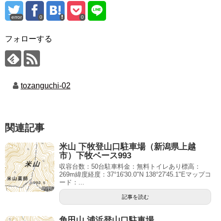
error
0
0
フォローする
tozanguchi-02
関連記事
米山 下牧登山口駐車場（新潟県上越
市）下牧ベース993
収容台数：50台駐車料金：無料トイレあり標高：
269m緯度経度：37°16'30.0"N 138°27'45.1"Eマップコ
ード：...
記事を読む
角田山 浦浜登山口駐車場