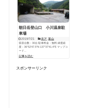
朝日岳登山口 小川温泉駐
車場
2019/7/21
北ア
,
富山
収容台数：30台 駐車料金：無料 緯度経
度：36°52'47.5"N 137°37'41.4"E マップコ
ード...
記事を読む
スポンサーリンク