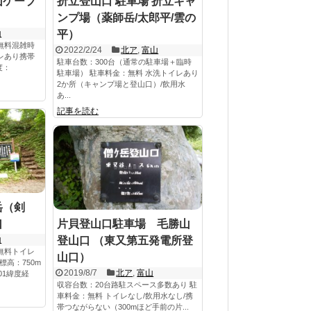
山ケーブ
折立登山口 駐車場 折立キャ
ンプ場（薬師岳/太郎平/雲の
山
平）
無料混雑時
2022/2/24
北ア
,
富山
レあり携帯
駐車台数：300台（通常の駐車場＋臨時
度：
駐車場） 駐車料金：無料 水洗トイレあり
2か所（キャンプ場と登山口）/飲用水
あ...
記事を読む
岳（剣
口
片貝登山口駐車場 毛勝山
山
登山口 （東又第五発電所登
無料トイレ
山口）
高：750m
2019/8/7
北ア
,
富山
*01緯度経
収容台数：20台路駐スペース多数あり 駐
車料金：無料 トイレなし/飲用水なし/携
帯つながらない（300mほど手前の片...