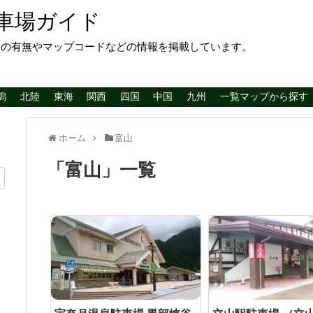
車場ガイド
レの有無やマップコードなどの情報を掲載しています。
潟
北陸
東海
関西
四国
中国
九州
一覧マップから探す
ホーム
富山
「
富山
」
一覧