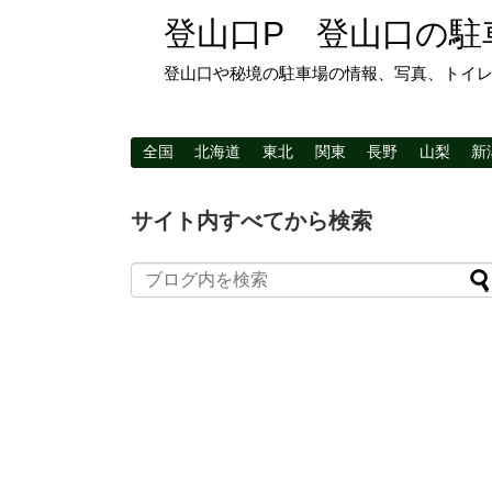
登山口P 登山口の駐
登山口や秘境の駐車場の情報、写真、トイ
全国
北海道
東北
関東
長野
山梨
新
サイト内すべてから検索