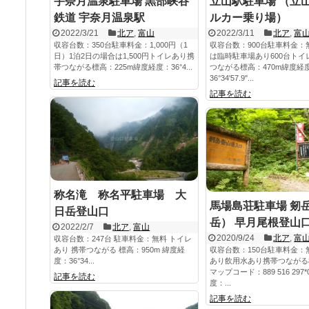
宇奈月温泉駐車場 黒部峡谷
立山駅駐車場 （立
鉄道 宇奈月温泉駅
ルカー乗り場）
2022/3/21
北ア
,
富山
2022/3/11
北ア
,
富
収容台数：350台駐車料金：1,000円（1
収容台数：900台駐車料金：
日）1泊2日の場合は1,500円トイレあり携
は臨時駐車場あり600台トイ
帯つながる標高：225m緯度経度：36°4...
つながる標高：470m緯度経
36°34'57.9"...
記事を読む
記事を読む
称名滝 称名平駐車場 大
馬場島荘駐車場 剱
日岳登山口
岳） 早月尾根登山
2022/2/7
北ア
,
富山
2020/9/24
北ア
,
富
収容台数：247台 駐車料金：無料 トイレ
あり 携帯つながる 標高：950m 緯度経
収容台数：150台駐車料金：
度：36°34...
あり飲用水あり携帯つながる標
マップコード：889 516 297
記事を読む
度：...
記事を読む